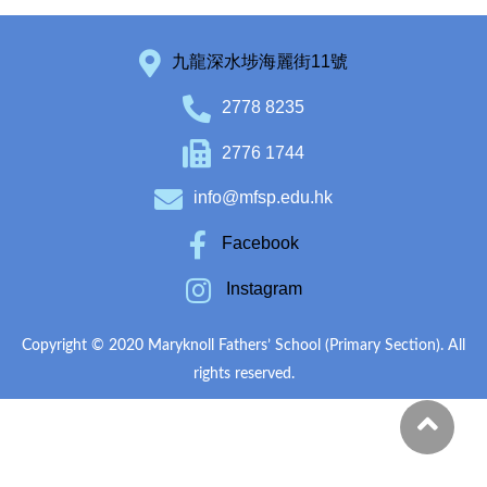
九龍深水埗海麗街11號
2778 8235
2776 1744
info@mfsp.edu.hk
Facebook
Instagram
Copyright © 2020 Maryknoll Fathers’ School (Primary Section). All
rights reserved.