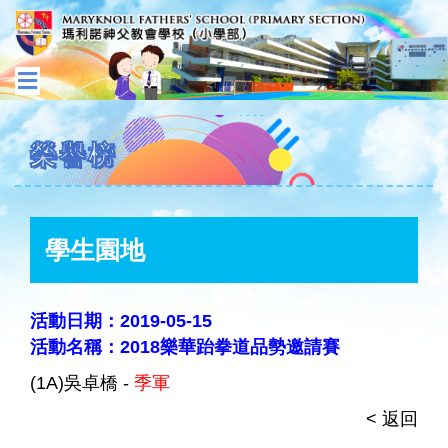
榮譽榜
學生園地
活動日期：2019-05-15
活動名稱：2018樂華跆拳道品勢邀請賽
(1A)吳卓橋 -
季軍
< 返回