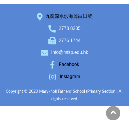
九龍深水埗海麗街11號
2778 8235
2776 1744
info@mfsp.edu.hk
Facebook
Instagram
Copyright © 2020 Maryknoll Fathers’ School (Primary Section). All
rights reserved.