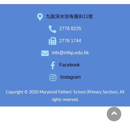
九龍深水埗海麗街11號
2778 8235
2776 1744
info@mfsp.edu.hk
Facebook
Instagram
Copyright © 2020 Maryknoll Fathers’ School (Primary Section). All
rights reserved.