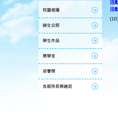
活動
活
校園相簿
(1D
師生合照
學生作品
獎學金
榮譽榜
各展所長興趣班