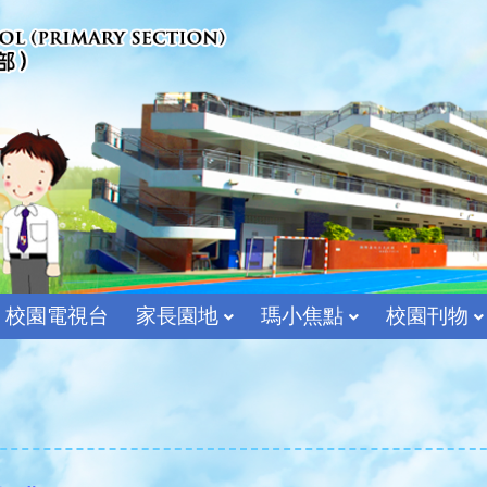
校園電視台
家長園地
瑪小焦點
校園刊物
宗教及價值教育組