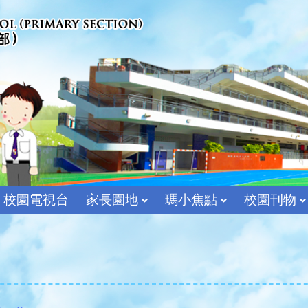
校園電視台
家長園地
瑪小焦點
校園刊物
宗教及價值教育組