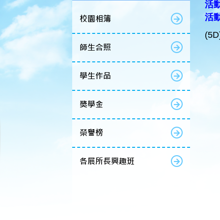
活動
活
校園相簿
(5D
師生合照
學生作品
獎學金
榮譽榜
各展所長興趣班