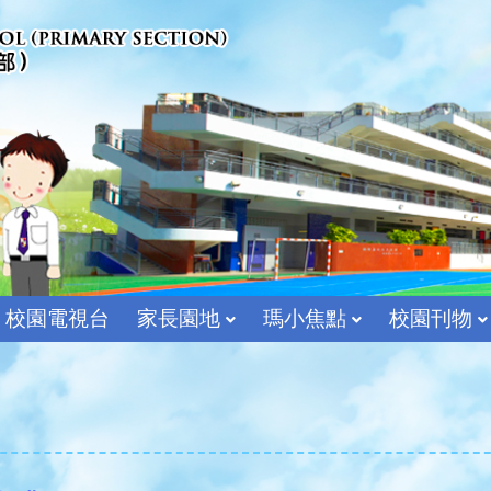
校園電視台
家長園地
瑪小焦點
校園刊物
宗教及價值教育組