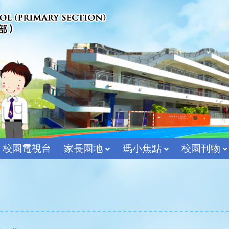
校園電視台
家長園地
瑪小焦點
校園刊物
宗教及價值教育組