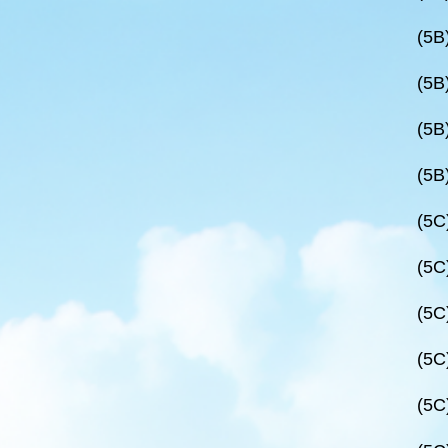
(5B
(5B
(5B
(5B
(5C
(5C
(5C
(5C
(5C