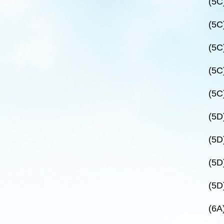
(5C
(5C
(5C
(5C
(5C
(5D
(5D
(5D
(5D
(6A