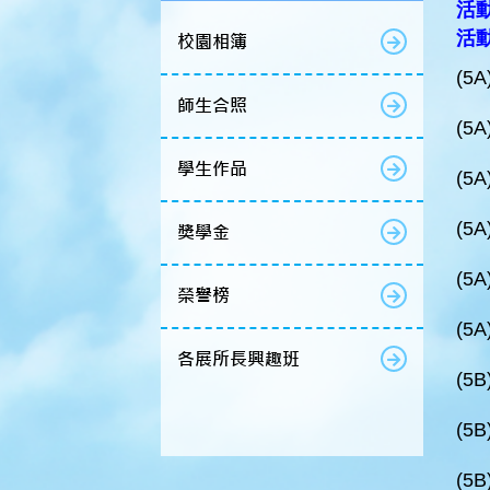
活動
活
校園相簿
(5A
師生合照
(5A
學生作品
(5A
(5A
獎學金
(5A
榮譽榜
(5A
各展所長興趣班
(5B
(5B
(5B