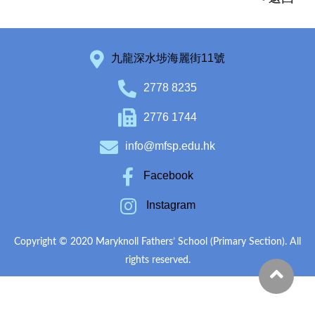
九龍深水埗海麗街11號
2778 8235
2776 1744
info@mfsp.edu.hk
Facebook
Instagram
Copyright © 2020 Maryknoll Fathers’ School (Primary Section). All
rights reserved.