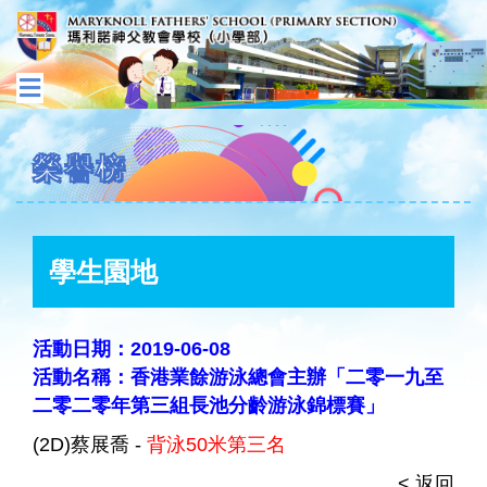
榮譽榜
學生園地
活動日期：2019-06-08
活動名稱：香港業餘游泳總會主辦「二零一九至
二零二零年第三組長池分齡游泳錦標賽」
(2D)蔡展喬 -
背泳50米第三名
< 返回