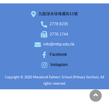
九龍深水埗海麗街11號
2778 8235
2776 1744
info@mfsp.edu.hk
Facebook
Instagram
Copyright © 2020 Maryknoll Fathers’ School (Primary Section). All
rights reserved.