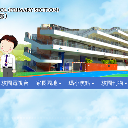
校園電視台
家長園地
瑪小焦點
校園刊物
宗教及價值教育組