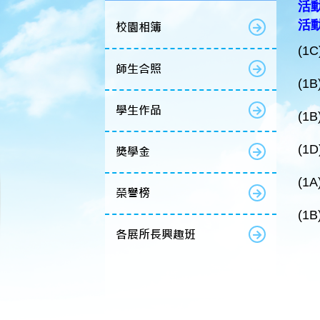
活動
活
校園相簿
(1
師生合照
(1
學生作品
(1
(1
獎學金
(1
榮譽榜
(1
各展所長興趣班