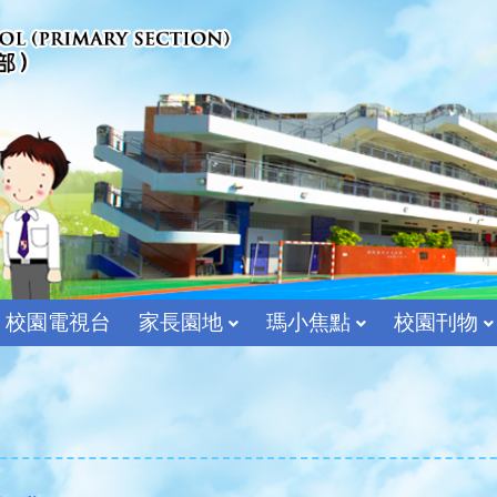
校園電視台
家長園地
瑪小焦點
校園刊物
宗教及價值教育組