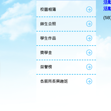
活動
活
校園相簿
(5B
師生合照
學生作品
獎學金
榮譽榜
各展所長興趣班