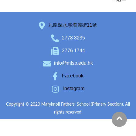
九龍深水埗海麗街11號
2778 8235
2776 1744
info@mfsp.edu.hk
Facebook
Instagram
Copyright © 2020 Maryknoll Fathers’ School (Primary Section). All
rights reserved.