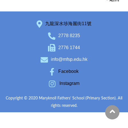
九龍深水埗海麗街11號
2778 8235
2776 1744
info@mfsp.edu.hk
Facebook
Instagram
Copyright © 2020 Maryknoll Fathers’ School (Primary Section). All
rights reserved.