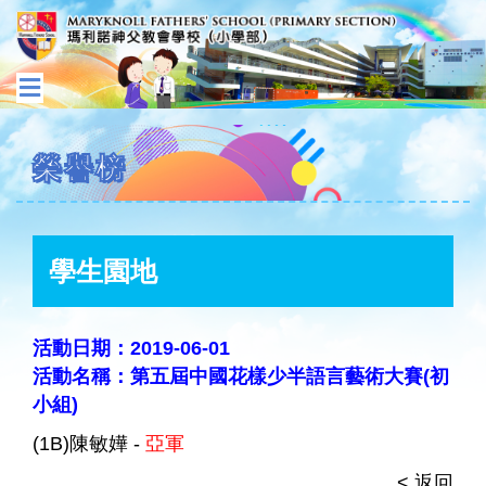
榮譽榜
學生園地
活動日期：2019-06-01
活動名稱：第五屆中國花樣少半語言藝術大賽(初
小組)
(1B)陳敏嬅 -
亞軍
< 返回