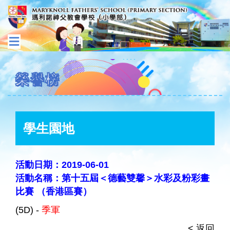
榮譽榜
學生園地
活動日期：2019-06-01
活動名稱：第十五屆＜德藝雙馨＞水彩及粉彩畫
比賽 （香港區賽）
(5D) -
季軍
< 返回