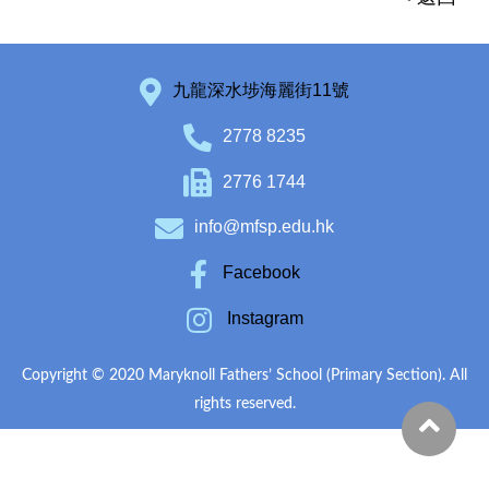
九龍深水埗海麗街11號
2778 8235
2776 1744
info@mfsp.edu.hk
Facebook
Instagram
Copyright © 2020 Maryknoll Fathers’ School (Primary Section). All
rights reserved.