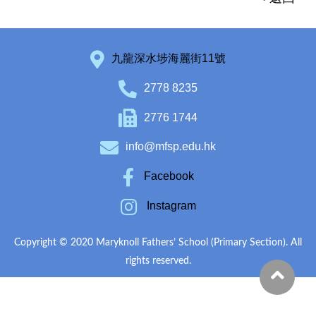
九龍深水埗海麗街11號
2778 8235
2776 1744
info@mfsp.edu.hk
Facebook
Instagram
Copyright © 2020 Maryknoll Fathers’ School (Primary Section). All
rights reserved.