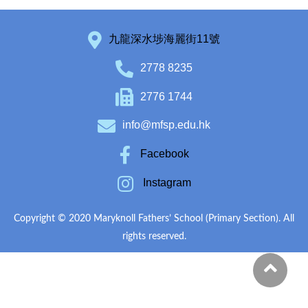
九龍深水埗海麗街11號
2778 8235
2776 1744
info@mfsp.edu.hk
Facebook
Instagram
Copyright © 2020 Maryknoll Fathers’ School (Primary Section). All
rights reserved.