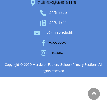
九龍深水埗海麗街11號
2778 8235
2776 1744
info@mfsp.edu.hk
Facebook
Instagram
Copyright © 2020 Maryknoll Fathers’ School (Primary Section). All
rights reserved.