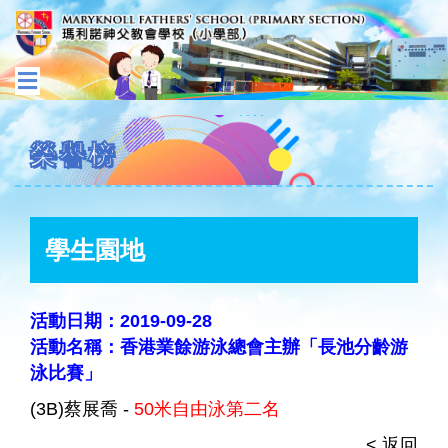
榮譽榜
學生園地
活動日期：2019-09-28
活動名稱：香港業餘游泳總會主辦「長池分齡游
泳比賽」
(3B)蔡展喬 -
50米自由泳第二名
< 返回