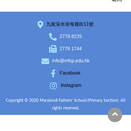
九龍深水埗海麗街11號
2778 8235
2776 1744
info@mfsp.edu.hk
Facebook
Instagram
Copyright © 2020 Maryknoll Fathers’ School (Primary Section). All
rights reserved.