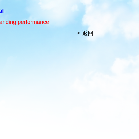
al
anding performance
< 返回