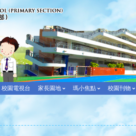
校園電視台
家長園地
瑪小焦點
校園刊物
宗教及價值教育組