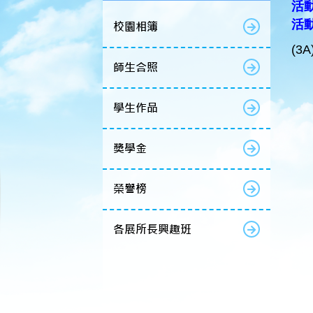
活動
活動名
校園相簿
(3A
師生合照
學生作品
獎學金
榮譽榜
各展所長興趣班