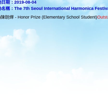
日期：2019-08-04
稱：The 7th Seoul International Harmonica Festiv
)陳朗燁 - Honor Prize (Elementary School Student)
Outst