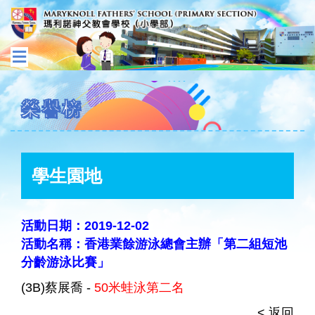
榮譽榜
學生園地
活動日期：2019-12-02
活動名稱：香港業餘游泳總會主辦「第二組短池
分齡游泳比賽」
(3B)蔡展喬 -
50米蛙泳第二名
< 返回