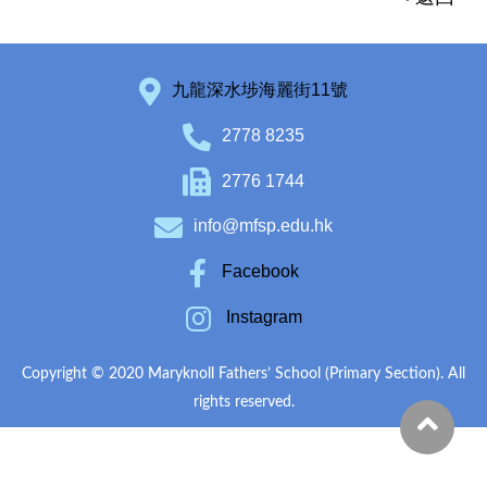
九龍深水埗海麗街11號
2778 8235
2776 1744
info@mfsp.edu.hk
Facebook
Instagram
Copyright © 2020 Maryknoll Fathers’ School (Primary Section). All
rights reserved.