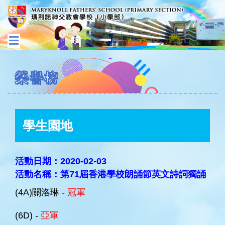
榮譽榜
學生園地
活動日期：2020-02-03
活動名稱：第71屆香港學校朗誦節英文詩詞獨誦
(4A)關洛琳 -
冠軍
(6D) -
亞軍