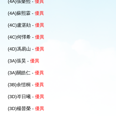
(4A)張樂熙 -
優異
(4A)蘇熙霖 -
優異
(4C)盧湛勛 -
優異
(4C)何懌希 -
優異
(4D)馮易山 -
優異
(3A)張昊 -
優異
(3A)關皓仁 -
優異
(3B)余愷桐 -
優異
(3D)岑日曦 -
優異
(3D)楊晉榮 -
優異