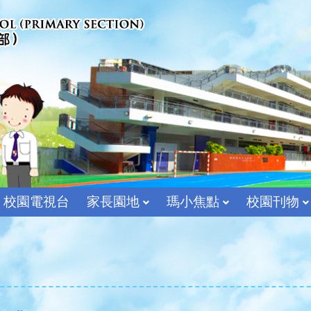
校園電視台
家長園地
瑪小焦點
校園刊物
宗教及價值教育組