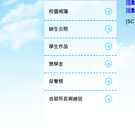
活動
活
校園相簿
(5C
師生合照
學生作品
獎學金
榮譽榜
各展所長興趣班