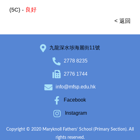
(5C) -
良好
< 返回
九龍深水埗海麗街11號
2778 8235
2776 1744
info@mfsp.edu.hk
Facebook
Instagram
Copyright © 2020 Maryknoll Fathers’ School (Primary Section). All
rights reserved.