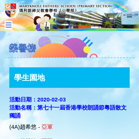
榮譽榜
學生園地
活動日期：2020-02-03
活動名稱：第七十一屆香港學校朗誦節粵語散文
獨誦
(4A)趙希悠 -
亞軍