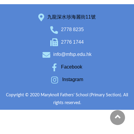
九龍深水埗海麗街11號
2778 8235
2776 1744
info@mfsp.edu.hk
Facebook
Instagram
Copyright © 2020 Maryknoll Fathers’ School (Primary Section). All
rights reserved.