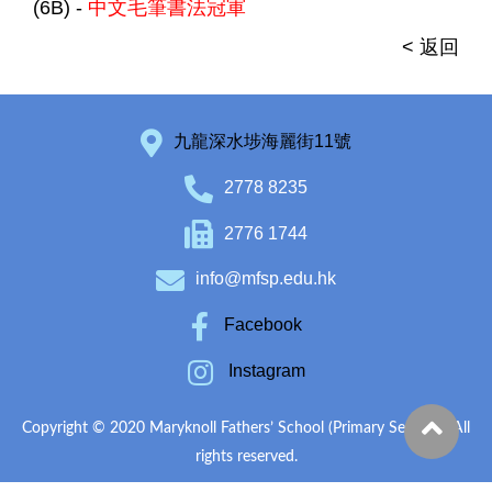
(6B) -
中文毛筆書法冠軍
< 返回
九龍深水埗海麗街11號
2778 8235
2776 1744
info@mfsp.edu.hk
Facebook
Instagram
Copyright © 2020 Maryknoll Fathers’ School (Primary Section). All
rights reserved.