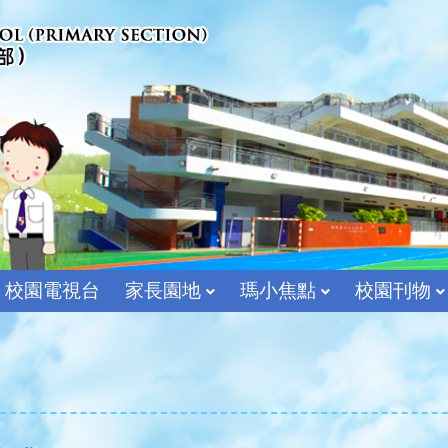
校園電視台
家長園地
瑪小焦點
校園刊物
宗教及價值教育組