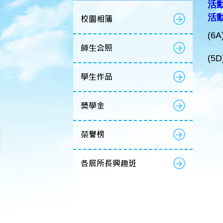
活動
活
校園相簿
(6A
師生合照
(5D
學生作品
獎學金
榮譽榜
各展所長興趣班