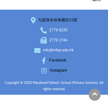
九龍深水埗海麗街11號
2778 8235
2776 1744
info@mfsp.edu.hk
Facebook
Instagram
Copyright © 2020 Maryknoll Fathers’ School (Primary Section). All
rights reserved.