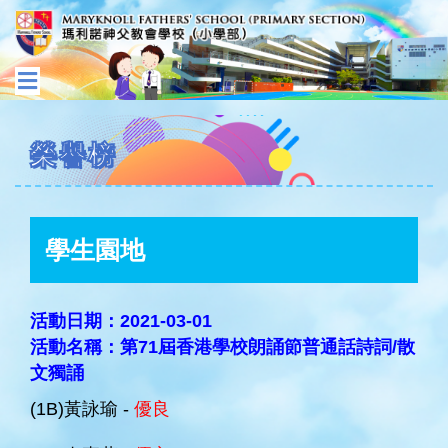
榮譽榜
學生園地
活動日期：2021-03-01
活動名稱：第71屆香港學校朗誦節普通話詩詞/散
文獨誦
(1B)黃詠瑜 -
優良