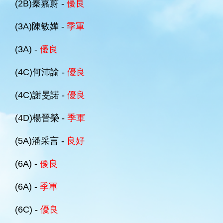
(2B)秦嘉蔚 -
優良
(3A)陳敏嬅 -
季軍
(3A) -
優良
(4C)何沛諭 -
優良
(4C)謝旻諾 -
優良
(4D)楊晉榮 -
季軍
(5A)潘采言 -
良好
(6A) -
優良
(6A) -
季軍
(6C) -
優良