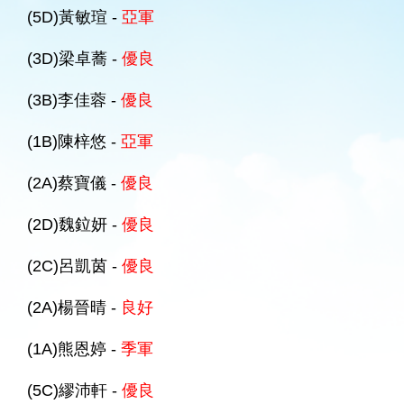
(5D)黃敏瑄 -
亞軍
(3D)梁卓蕎 -
優良
(3B)李佳蓉 -
優良
(1B)陳梓悠 -
亞軍
(2A)蔡寶儀 -
優良
(2D)魏鉝妍 -
優良
(2C)呂凱茵 -
優良
(2A)楊晉晴 -
良好
(1A)熊恩婷 -
季軍
(5C)繆沛軒 -
優良