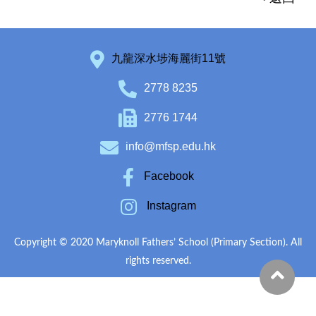
九龍深水埗海麗街11號
2778 8235
2776 1744
info@mfsp.edu.hk
Facebook
Instagram
Copyright © 2020 Maryknoll Fathers’ School (Primary Section). All
rights reserved.