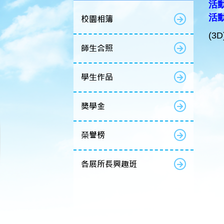
活動
活動
校園相簿
(3
師生合照
學生作品
獎學金
榮譽榜
各展所長興趣班