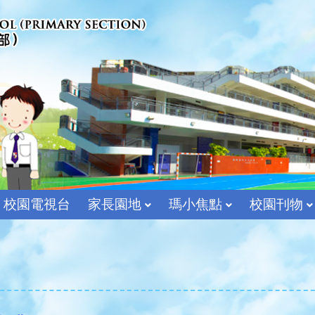
校園電視台
家長園地
瑪小焦點
校園刊物
宗教及價值教育組