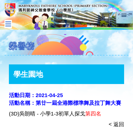
榮譽榜
學生園地
活動日期：2021-04-25
活動名稱：第廿一屆全港際標準舞及拉丁舞大賽
(3D)吳朗晴 - 小學1-3初單人探戈
第四名
< 返回