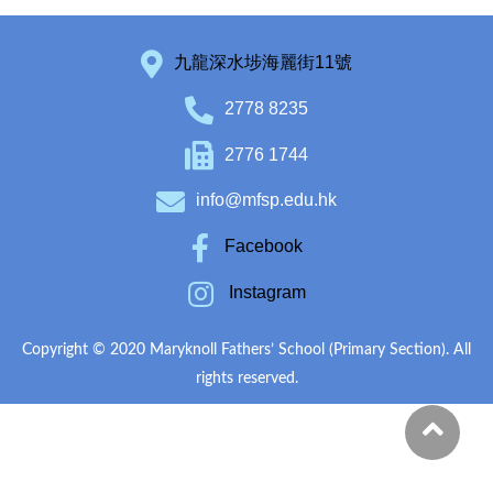
九龍深水埗海麗街11號
2778 8235
2776 1744
info@mfsp.edu.hk
Facebook
Instagram
Copyright © 2020 Maryknoll Fathers’ School (Primary Section). All
rights reserved.