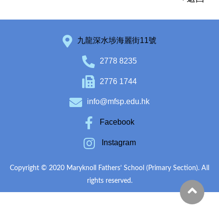
九龍深水埗海麗街11號
2778 8235
2776 1744
info@mfsp.edu.hk
Facebook
Instagram
Copyright © 2020 Maryknoll Fathers’ School (Primary Section). All
rights reserved.