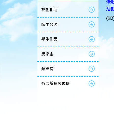
活動
活動名
校園相簿
(6B
師生合照
學生作品
獎學金
榮譽榜
各展所長興趣班