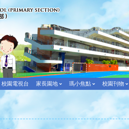
校園電視台
家長園地
瑪小焦點
校園刊物
宗教及價值教育組