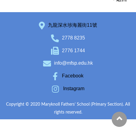
九龍深水埗海麗街11號
2778 8235
2776 1744
info@mfsp.edu.hk
Facebook
Instagram
Copyright © 2020 Maryknoll Fathers’ School (Primary Section). All
rights reserved.