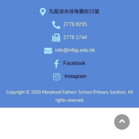
九龍深水埗海麗街11號
2778 8235
2776 1744
info@mfsp.edu.hk
Facebook
Instagram
Copyright © 2020 Maryknoll Fathers’ School (Primary Section). All
rights reserved.