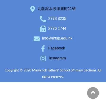
九龍深水埗海麗街11號
2778 8235
2776 1744
info@mfsp.edu.hk
Facebook
Instagram
Copyright © 2020 Maryknoll Fathers’ School (Primary Section). All
rights reserved.