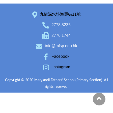
九龍深水埗海麗街11號
2778 8235
2776 1744
info@mfsp.edu.hk
Facebook
Instagram
Copyright © 2020 Maryknoll Fathers’ School (Primary Section). All
rights reserved.