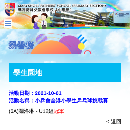
榮譽榜
學生園地
活動日期：2021-10-01
活動名稱：小乒會全港小學生乒乓球挑戰賽
(6A)關洛琳 - U12組
冠軍
< 返回