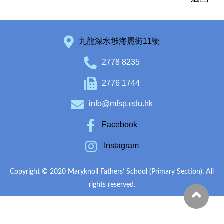
九龍深水埗海麗街11號
2778 8235
2776 1744
info@mfsp.edu.hk
Facebook
Instagram
Copyright © 2020 Maryknoll Fathers’ School (Primary Section). All
rights reserved.