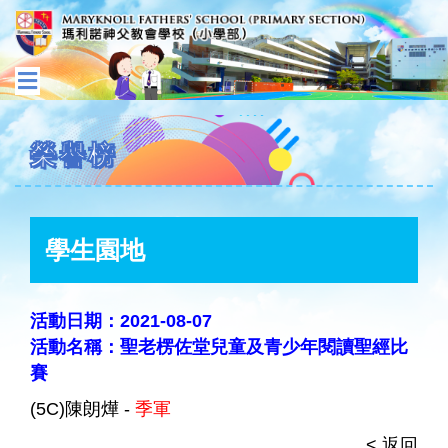
榮譽榜
學生園地
活動日期：2021-08-07
活動名稱：聖老楞佐堂兒童及青少年閱讀聖經比
賽
(5C)陳朗燁 -
季軍
< 返回