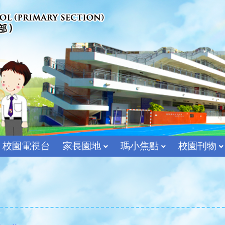
校園電視台
家長園地
瑪小焦點
校園刊物
宗教及價值教育組