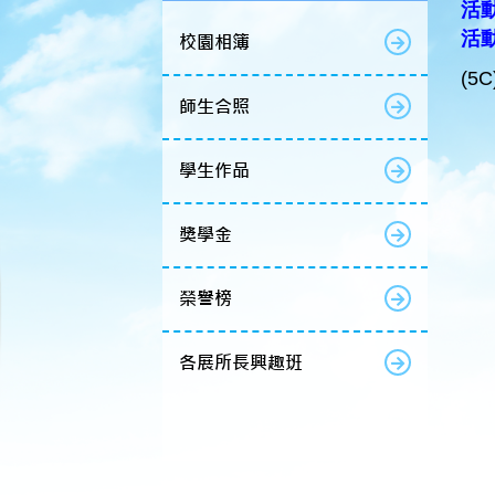
活動
活
校園相簿
(5
師生合照
學生作品
獎學金
榮譽榜
各展所長興趣班