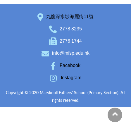
九龍深水埗海麗街11號
2778 8235
2776 1744
info@mfsp.edu.hk
Facebook
Instagram
Copyright © 2020 Maryknoll Fathers’ School (Primary Section). All
rights reserved.