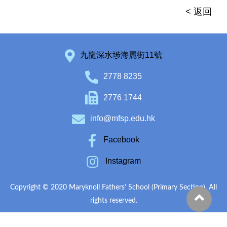
< 返回
九龍深水埗海麗街11號
2778 8235
2776 1744
info@mfsp.edu.hk
Facebook
Instagram
Copyright © 2020 Maryknoll Fathers’ School (Primary Section). All
rights reserved.