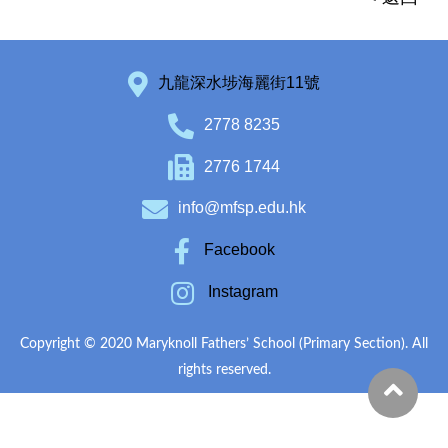
九龍深水埗海麗街11號
2778 8235
2776 1744
info@mfsp.edu.hk
Facebook
Instagram
Copyright © 2020 Maryknoll Fathers’ School (Primary Section). All
rights reserved.