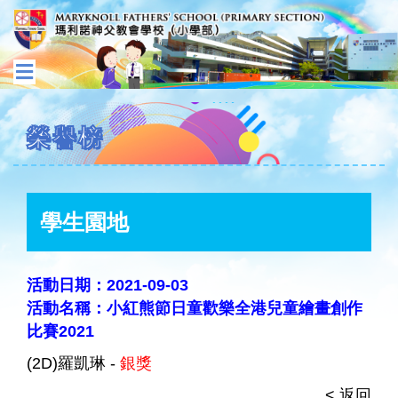
榮譽榜
學生園地
活動日期：2021-09-03
活動名稱：小紅熊節日童歡樂全港兒童繪畫創作
比賽2021
(2D)羅凱琳 -
銀獎
< 返回