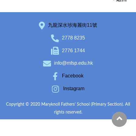
九龍深水埗海麗街11號
2778 8235
2776 1744
info@mfsp.edu.hk
Facebook
Instagram
Copyright © 2020 Maryknoll Fathers’ School (Primary Section). All
rights reserved.