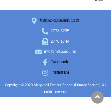
九龍深水埗海麗街11號
2778 8235
2776 1744
info@mfsp.edu.hk
Facebook
Instagram
Copyright © 2020 Maryknoll Fathers’ School (Primary Section). All
rights reserved.