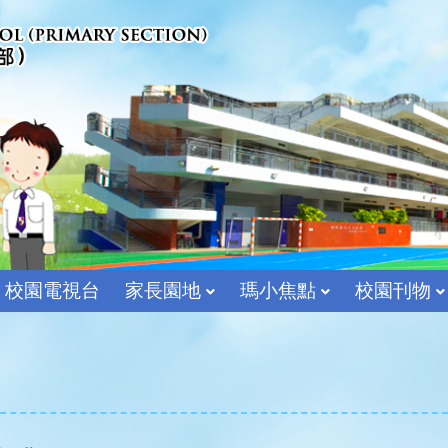
校園電視台
家長園地
瑪小焦點
校園刊物
宗教及價值教育組