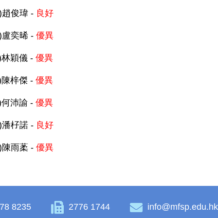
D)趙俊瑋 -
良好
D)盧奕晞 -
優異
A)林穎儀 -
優異
A)陳梓傑 -
優異
A)何沛諭 -
優異
C)潘杍諾 -
良好
C)陳雨葇 -
優異
78 8235
2776 1744
info@mfsp.edu.h