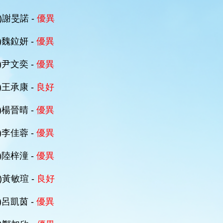
C)謝旻諾 -
優異
A)魏鉝妍 -
優異
A)尹文奕 -
優異
A)王承康 -
良好
A)楊晉晴 -
優異
A)李佳蓉 -
優異
A)陸梓潼 -
優異
D)黃敏瑄 -
良好
B)呂凱茵 -
優異