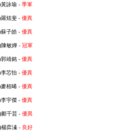
A)黃詠瑜 -
季軍
A)羅炫斐 -
優異
A)蘇子皓 -
優異
C)陳敏嬅 -
冠軍
B)郭靖銘 -
優異
B)李芯怡 -
優異
B)麥栢晞 -
優異
B)李宇傑 -
優異
D)鄺千芸 -
優異
D)楊弈溱 -
良好