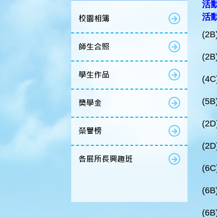
活動
活
校園相簿
(2
師生合照
(2
學生作品
(4
(5
獎學金
(2
榮譽榜
(2
各展所長興趣班
(6
(6
(6