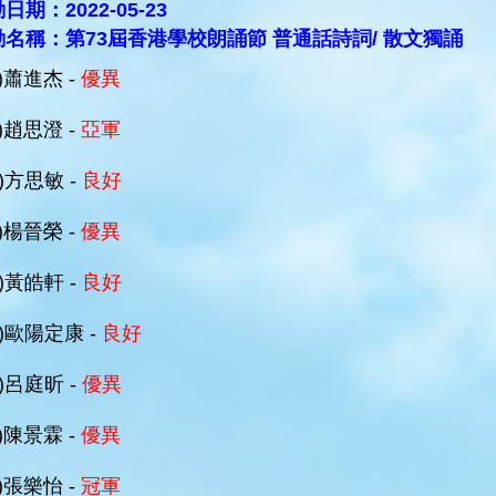
日期：2022-05-23
動名稱：第73屆香港學校朗誦節 普通話詩詞/ 散文獨誦
B)蕭進杰 -
優異
B)趙思澄 -
亞軍
C)方思敏 -
良好
B)楊晉榮 -
優異
D)黃皓軒 -
良好
D)歐陽定康 -
良好
C)呂庭昕 -
優異
B)陳景霖 -
優異
B)張樂怡 -
冠軍