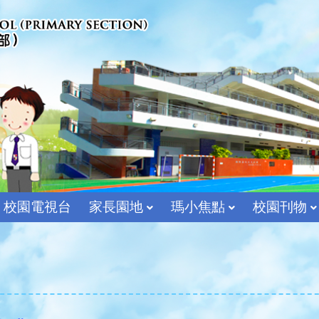
校園電視台
家長園地
瑪小焦點
校園刊物
宗教及價值教育組