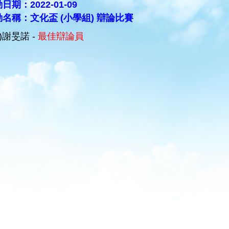
日期：2022-01-09
名稱：文化盃 (小學組) 辯論比賽
C)謝旻諾 -
最佳辯論員