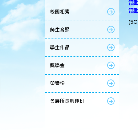
活動
活動
校園相簿
(5
師生合照
學生作品
獎學金
榮譽榜
各展所長興趣班