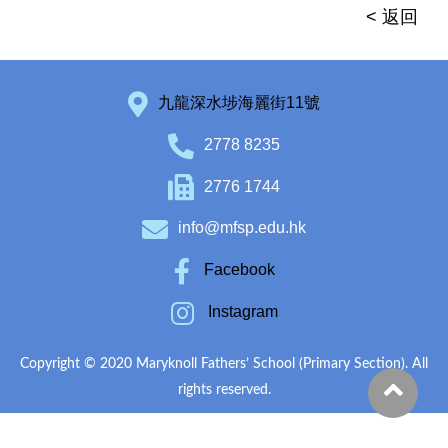
< 返回
九龍深水埗海麗街11號
2778 8235
2776 1744
info@mfsp.edu.hk
Facebook
Instagram
Copyright © 2020 Maryknoll Fathers’ School (Primary Section). All
rights reserved.