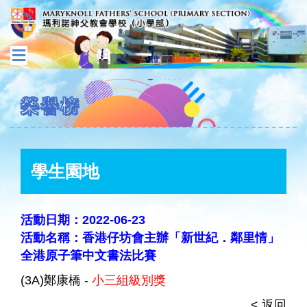
榮譽榜
學生園地
活動日期：2022-06-23
活動名稱：香港仔坊會主辦「新世紀．鄰里情」
全港原子筆中文書法比賽
(3A)鄭康橋 -
小三組級別獎
< 返回