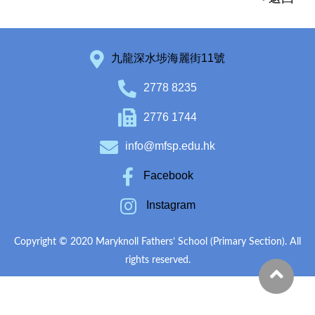
九龍深水埗海麗街11號
2778 8235
2776 1744
info@mfsp.edu.hk
Facebook
Instagram
Copyright © 2020 Maryknoll Fathers’ School (Primary Section). All
rights reserved.